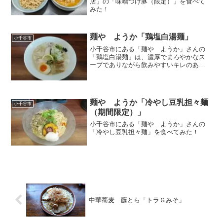
店」の「味噌つけ豚（限定）」を食べて
みた！
麺や ようか「鶏塩白湯麺」
小千谷市
小千谷市にある「麺や ようか」さんの
「鶏塩白湯麺」は、濃厚でまろやかなス
ープでありながら飲みやすいキレのある
秀逸のスープ
麺や ようか「冷やし豆乳担々麺
小千谷市
（期間限定）」
小千谷市にある「麺や ようか」さんの
「冷やし豆乳担々麺」を食べてみた！
中華蕎麦 藤とら「トラＧみそ」