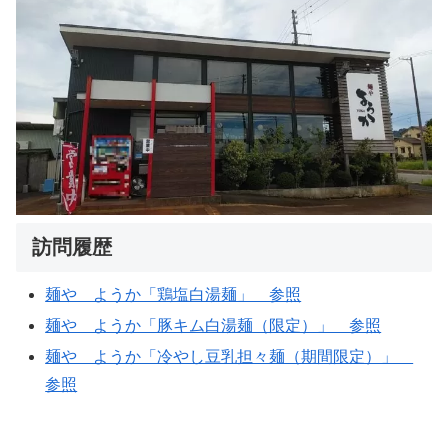
訪問履歴
麺や ようか「鶏塩白湯麺」 参照
麺や ようか「豚キム白湯麺（限定）」 参照
麺や ようか「冷やし豆乳担々麺（期間限定）」
参照