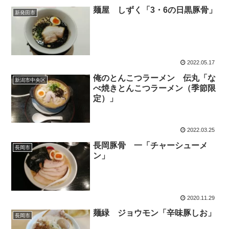
麺屋 しずく「3・6の日黒豚骨」
新発田市
2022.05.17
俺のとんこつラーメン 伝丸「な
新潟市中央区
べ焼きとんこつラーメン（季節限
定）」
2022.03.25
長岡豚骨 一「チャーシューメ
長岡市
ン」
2020.11.29
麺緑 ジョウモン「辛味豚しお」
長岡市