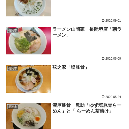
2020.09.01
ラーメン山岡家 長岡堺店「朝ラ
長岡市
ーメン」
2020.08.09
弦之家「塩豚骨」
長岡市
2020.05.24
濃厚豚骨 鬼助「ゆず塩豚骨らー
新潟市
めん」と「 らーめん茶漬け」