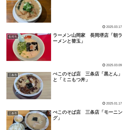
2025.03.17
ラーメン山岡家 長岡堺店「朝ラ
長岡市
ーメンと替玉」
2025.03.09
ぺこのそば店 三条店「黒とん」
三条市
と「ミニもつ丼」
2025.01.17
ぺこのそば店 三条店「モーニン
三条市
グ」