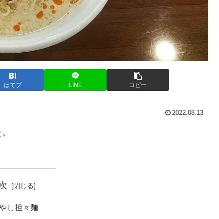
はてブ
LINE
コピー
2022.08.13
た。
次
やし担々麺