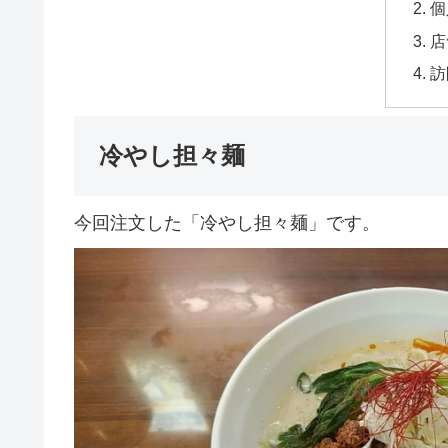
個
店
訪
冷やし担々麺
今回注文した「冷やし担々麺」です。