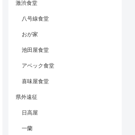
激渋食堂
八号線食堂
おが家
池田屋食堂
アベック食堂
喜味屋食堂
県外遠征
日高屋
一蘭