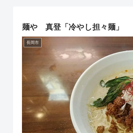
麺や 真登「冷やし担々麺」
長岡市